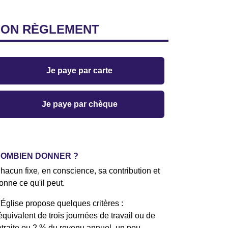
MON
RÈGLEMENT
Je paye par carte
Je paye par chèque
OMBIEN DONNER ?
hacun fixe, en conscience, sa contribution et
onne ce qu'il peut.
'Église propose quelques critères :
'équivalent de trois journées de travail ou de
etraite ou 2 % du revenu annuel, un peu