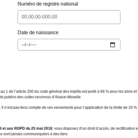
Numéro de registre national
Date de naissance
ue au 1 de l’article 200 du code général des impôts est porté à 66 % pour les dons
ents publics des cultes reconnus d’Alsace-Moselle.
ur. Il n’est pas tenu compte de ces versements pour l’application de la limite de 20
1978 et aux RGPD du 25 mai 2018
, vous disposez d’un droit d’accès, de rectification
ne sont jamais communiquées à des tiers.