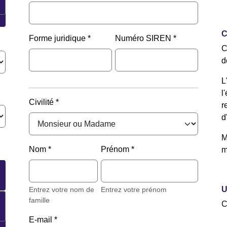
C
Forme juridique
Numéro SIREN
C
d
L
l
Civilité
r
d
M
Nom
Prénom
m
U
Entrez votre nom de
Entrez votre prénom
famille
C
E-mail